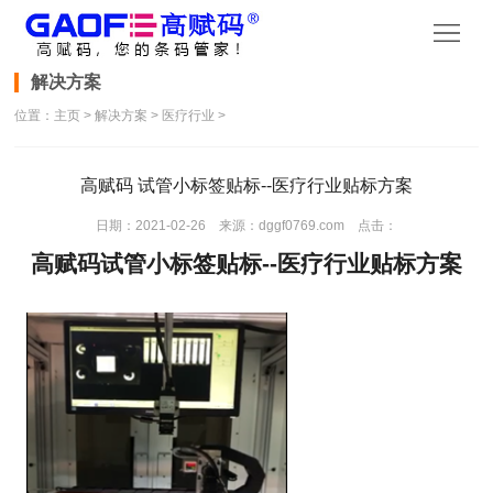
首
页
产
解决方案
位置：
主页
>
解决方案
>
医疗行业
>
品
产
中
品
资
高赋码 试管小标签贴标--医疗行业贴标方案
心
视
讯
解
日期：2021-02-26 来源：dggf0769.com 点击：
高赋码试管小标签贴标--医疗行业贴标方案
频
动
决
技
态
方
术
关
案
支
于
联
持
公
系
司
方