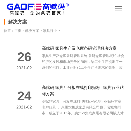
首
页
产
解决方案
位置：
主页
>
解决方案
>
家具行业
>
品
产
中
品
资
高赋码 家具生产及仓库条码管理解决方案
26
家具生产及仓库条码管理系统 条码仓库管理概述 社会
心
视
讯
解
经济的发展和市场竞争的加剧，给工业生产提出了一
2021-02
系列的挑战。工业化时代工业生产所追求的效率、质
频
动
决
技
量、成本等目标，已赋予新的内容，单位时间生产的
产品数量，已不再成为企业竞争力的主要标志，从产
品开发...
态
方
术
关
高赋码 家具厂分板在线打印贴标--家具行业贴
24
标方案
案
支
于
联
高赋码家具厂分板在线打印贴标--家具行业贴标方案
2021-02
客户背景 ： 惠州xx集成家居有限公司位于名城惠州
持
公
市，成立于2015年。惠州xx集成家居有限公司以人才
系
为核心竞争力作为企业发展驱动力，公司业务网络遍
及广东、逐步形成向全国其他省市辐射的趋势！已为
司
方
许多客户...