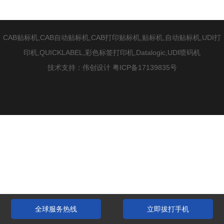
式
CAB贴标机
,CAB自动贴标机,CAB打印贴标机,贴标机,自动贴标机,UDI打
印机,QUICKLABEL,彩色标签打印机,Datalogic,UDI喷码机
技术支持：
伟创设计
粤ICP备17139835号
全球服务热线
立即拔打手机