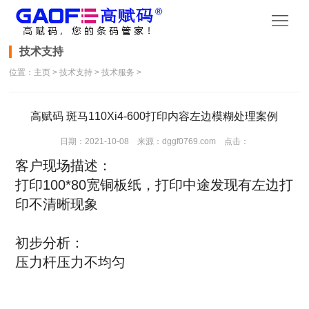
首
页
产
技术支持
位置：
主页
>
技术支持
>
技术服务
>
品
产
中
品
资
高赋码 斑马110Xi4-600打印内容左边模糊处理案例
心
视
讯
解
日期：2021-10-08 来源：dggf0769.com 点击：
客户现场描述：
频
动
决
技
打印100*80宽铜板纸，打印中途发现有左边打
印不清晰现象
态
方
术
关
案
支
于
联
初步分析：
压力杆压力不均匀
持
公
系
司
方